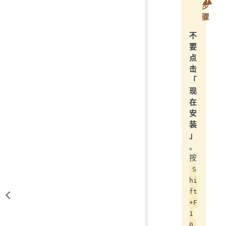
步
骤
不
要
点
击
「
现
在
安
装
」
。
按
S
hi
ft
+F
1
0