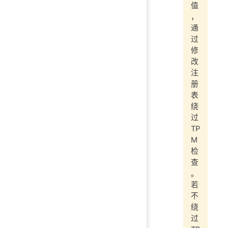
值
，
通
过
修
改
注
册
表
绕
过
TP
M
检
查
。
若
不
绕
过