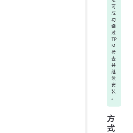
可
成
功
绕
过
TP
M
检
查
并
继
续
安
装
。
方
式