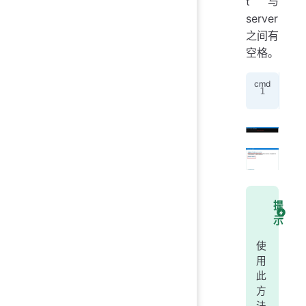
t与
server
之间有
空格。
set
提
示
使
用
此
方
法