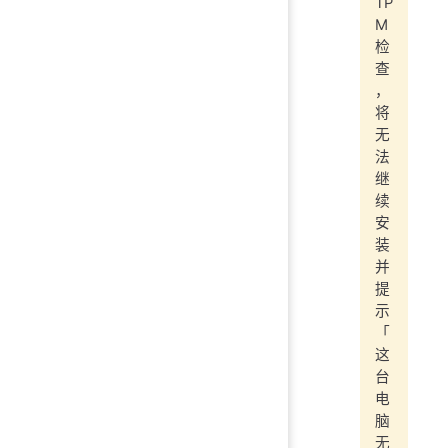
TP
M
检
查
，
将
无
法
继
续
安
装
并
提
示
「
这
台
电
脑
无