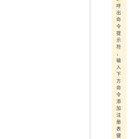
呼
出
命
令
提
示
符
，
输
入
下
方
命
令
添
加
注
册
表
键