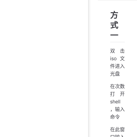
方
式
一
双击
iso文
件进入
光盘
在次数
打开
shell
，输入
命令
在此窗
口输入