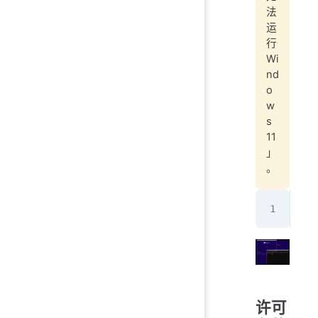
法
运
行
Wi
nd
o
w
s
11
」
。
REG
许可