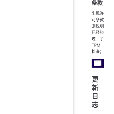
条款
出现许
可条款
则说明
已经绕
过了
TPM
检查；
更
新
日
志