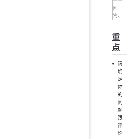
一一
回
答。
重
点
请
确
定
你
的
问
题
跟
评
论