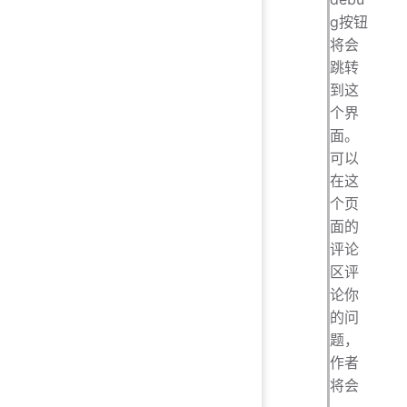
g按钮
将会
跳转
到这
个界
面。
可以
在这
个页
面的
评论
区评
论你
的问
题，
作者
将会