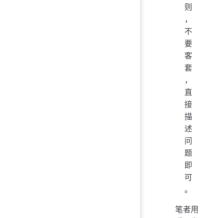
则
，
不
要
客
套
，
直
接
描
述
问
题
即
可
。
笔者用