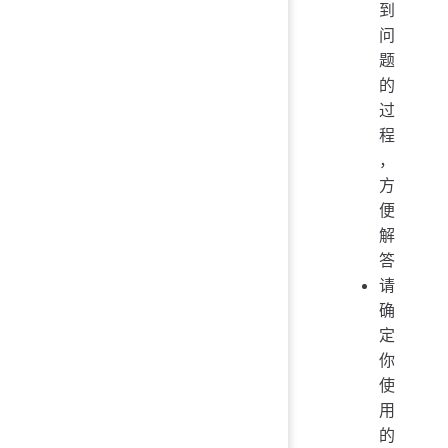
到
问
题
的
过
程
，
方
便
解
答
请
确
定
你
使
用
的