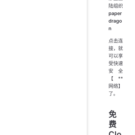
陆组织
paper
drago
n
点击连
接，就
可以享
受快速
安全
【**
网络】
了。
免
费
Clo