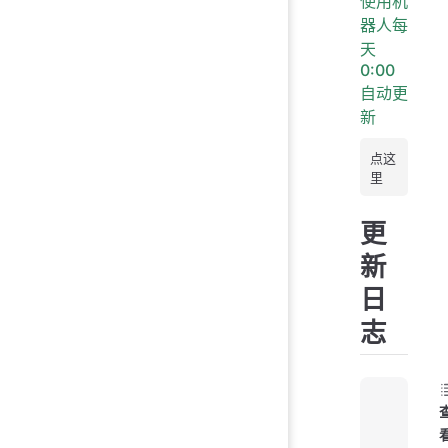
使用机
器人每
天
0:00
自动更
新
点这
里
更
新
日
志