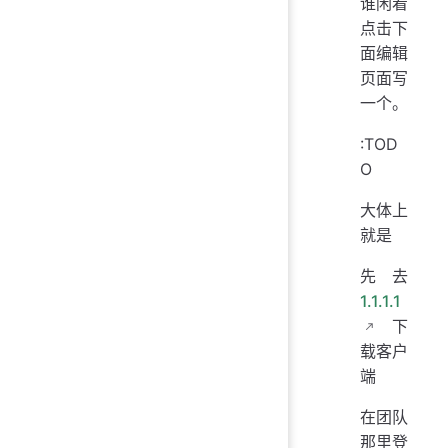
谁闲着
点击下
面编辑
页面写
一个。
:TOD
O
大体上
就是
先去
1.1.1.1
下
载客户
端
在团队
那里登