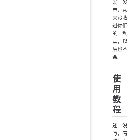
爱发
电，从
来没收
过你们
的利
益，以
后也不
会。
使
用
教
程
还没
写，有