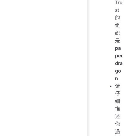
Tru
st
的
组
织
是
pa
per
dra
go
n
请
仔
细
描
述
你
遇