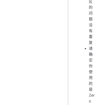
区
的
问
题
没
有
重
复
请
确
定
你
使
用
的
是
Zer
o