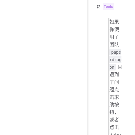
Tools
如果
你使
用了
团队
pape
rdrag
且
on
遇到
了问
题点
击求
助按
钮，
或者
点击
debu