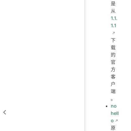
是
从
1.1.
1.1
下
载
的
官
方
客
户
端
。
no
hell
o
原